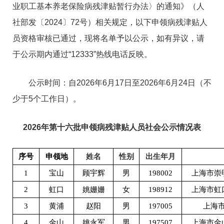
业职工基本养老保险病残津贴暂行办法〉的通知》（人
社部发〔2024〕72号）相关规定，以下申领病残津贴人
员资格审核已通过，现将名单予以公示，如有异议，请
于公示期内通过“12333”热线电话反映。
公示时间：自2026年6月17日至2026年6月24日（不
少于5个工作日）。
2026年第十六批申领病残津贴人员社会公示情况表
序号
申领地
姓名
性别
出生年月
1
宝山
顾宇辉
男
198002
上海市崇
2
虹口
姚姗姗
女
198912
上海市虹
3
黄浦
赵阳
男
197005
上海
4
金山
姚永军
男
197507
上海市金