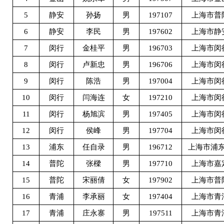
5
静安
孙扬
男
197107
上海市普
6
静安
李民
男
197602
上海市静
7
闵行
金桂平
男
196703
上海市闵
8
闵行
卢新忠
男
196706
上海市闵
9
闵行
陈浩
男
197004
上海市闵
10
闵行
闫海连
女
197210
上海市闵
11
闵行
杨旭滨
男
197405
上海市闵
12
闵行
侯峰
男
197704
上海市闵
13
浦东
任自录
男
196712
上海市浦
14
普陀
张樑
男
197710
上海市嘉
15
普陀
宋丽倩
女
197902
上海市普
16
青浦
李承丽
女
197404
上海市青
17
青浦
庄永寨
男
197511
上海市青