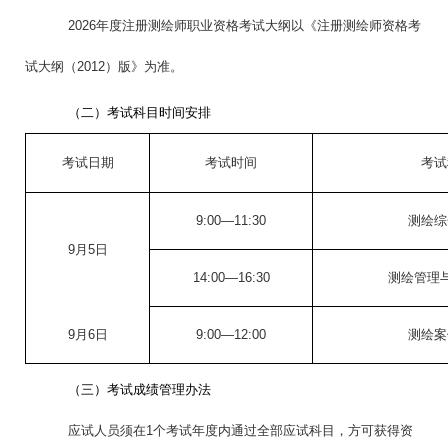
202
6
年度注册测绘师职业资格考试大纲以《注册测绘师资格考
试大纲（2012）版》为准。
（二）考试科目时间安排
考试日期
考试时间
考试
9:00—11:30
测绘综
9月
5
日
14:00—16:30
测绘管理
9月
6
日
9:00—12:00
测绘案
（三）考试成绩管理办法
应试人员须在1个考试年度内通过全部应试科目，方可获得资