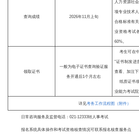
人力资源社会
项专业技术
查询成绩
2026年11月上旬
合格标准有
业资格考试
60%。
考生可在中
“证书制发进
一般为电子证书查询验证服
领取证书
查看、加注下
务开通后1个月左右
纸质证书
业能力考试院
详见
考务工作流程图（附件）
日常咨询服务及监督电话：021-12333转人事考试
报名系统具体操作和考试资格核查情况可联系报名核查服务点