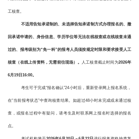
工核查。
不适用告知承诺制的、未选择告知承诺制方式办理报名的、撤
回承诺申请的、
身份信息、学历学位等无法在线核查或在线核查未通
过的、报考级别为“
免一科
”的报考人员
须按规定时限和要求接受人工
核查
（在线上传资料，无需前往现场）
。
人工核查截止时间为
2026
年
6月
19
日
16:00
。
考生可于完成“报名确认”24小时后，重新登录网上报名系统，
在“当前报考状态”中查询核查结果。如超过48小时未完成或未通过核
查，或报名过程中有疑问，请考生及时联系网上报名时选择的报名
点。
考试机构将于
2026
年6
月
2
0
日－
6
月
2
2
日
进行报考资格抽查复