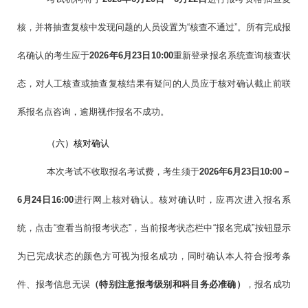
核，并将抽查复核中发现问题的人员设置为“核查不通过”。所有完成报
名确认的考生应于
2026
年6
月
2
3
日
1
0
:00
重新登录报名系统查询核查状
态，对人工核查或抽查复核结果有疑问的人员应于核对确认截止前联
系报名点咨询，逾期视作报名不成功。
（六）核对确认
本次考试不收取报名考试费，考生须于
2026
年6月2
3
日
1
0
:00
－
6月2
4
日
16:00
进行网上核对确认。核对确认时，应再次进入报名系
统，点击“查看当前报考状态”，当前报考状态栏中“报名完成”按钮显示
为已完成状态的颜色方可视为报名成功，同时确认本人符合报考条
件、报考信息无误
（特别注意报考级别和科目务必准确）
，报名成功