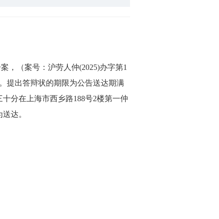
一案，（案号：沪劳人仲
(2025)
办字第
1
。提出答辩状的期限为公告送达期满
三十分在上海市西乡路
188
号
2
楼第一仲
为送达。