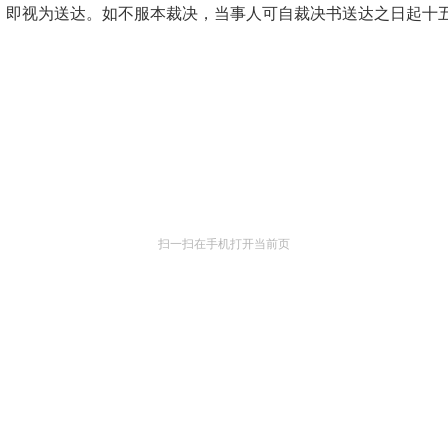
视为送达。如不服本裁决，当事人可自裁决书送达之日起十五
扫一扫在手机打开当前页