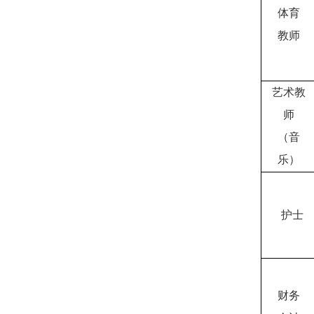
体育
教师
艺术教
师
（音
乐）
护士
财务