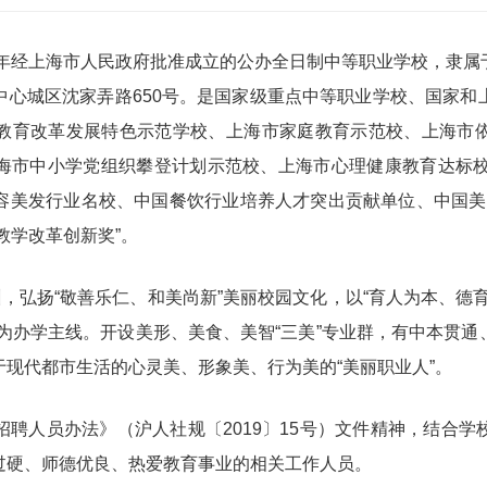
年经上海市人民政府批准成立的公办全日制中等职业学校，隶属
中心城区沈家弄路650号。是国家级重点中等职业学校、国家和
教育改革发展特色示范学校、上海市家庭教育示范校、上海市
海市中小学党组织攀登计划示范校、上海市心理健康教育达标校
容美发行业名校、中国餐饮行业培养人才突出贡献单位、中国美发
“教学改革创新奖”。
弘扬“敬善乐仁、和美尚新”美丽校园文化，以“育人为本、德
生”为办学主线。开设美形、美食、美智“三美”专业群，有中本贯
现代都市生活的心灵美、形象美、行为美的“美丽职业人”。
人员办法》（沪人社规〔2019〕15号）文件精神，结合学
过硬、师德优良、热爱教育事业的相关工作人员。