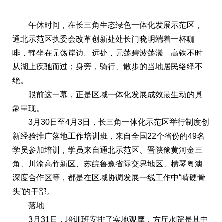
午休时间，在长三角生态绿色一体化发展示范区，
通北示范区执委会改革创新处处长门晓明端着一杯咖
啡，静坐在元荡岸边。远处，元荡碧波荡漾，高铁不时
从湖上疾驰而过；身旁，骑行、散步的当地居民络绎不
绝。
眼前这一幕，正是区域一体化发展成效最生动的具
象呈现。
3月30日至4月3日，长三角一体化示范区举行制度创
新经验推广落地工作培训班，来自全国22个省份的49名
学员参加培训，学员来自通北示范区、晋陕豫黄河金三
角、川渝高竹新区、苏皖鲁豫省际交界地区、横琴粤澳
深度合作区等，都是在区域协调发展一线工作中“啃硬骨
头”的干部。
落地
3月31日，培训班安排了实地观摩，方厅水院是其中