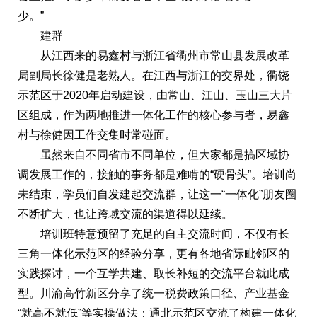
少。”
建群
从江西来的易鑫村与浙江省衢州市常山县发展改革
局副局长徐健是老熟人。在江西与浙江的交界处，衢饶
示范区于2020年启动建设，由常山、江山、玉山三大片
区组成，作为两地推进一体化工作的核心参与者，易鑫
村与徐健因工作交集时常碰面。
虽然来自不同省市不同单位，但大家都是搞区域协
调发展工作的，接触的事务都是难啃的“硬骨头”。培训尚
未结束，学员们自发建起交流群，让这一“一体化”朋友圈
不断扩大，也让跨域交流的渠道得以延续。
培训班特意预留了充足的自主交流时间，不仅有长
三角一体化示范区的经验分享，更有各地省际毗邻区的
实践探讨，一个互学共建、取长补短的交流平台就此成
型。川渝高竹新区分享了统一税费政策口径、产业基金
“就高不就低”等实操做法；通北示范区交流了构建一体化