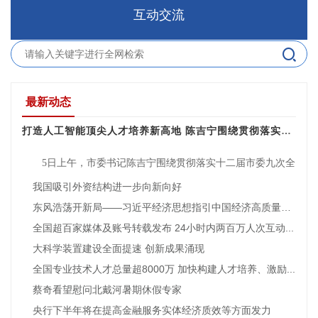
互动交流
最新动态
打造人工智能顶尖人才培养新高地 陈吉宁围绕贯彻落实十...
5日上午，市委书记陈吉宁围绕贯彻落实十二届市委九次全
会精神，前往上海创智学院走访调研。陈吉宁指出，要深入学
我国吸引外资结构进一步向新向好
习贯彻习近平总书记考察上海重要讲话精神和对上海工作重要
指示要求，面向世...
东风浩荡开新局——习近平经济思想指引中国经济高质量发...
全国超百家媒体及账号转载发布 24小时内两百万人次互动...
大科学装置建设全面提速 创新成果涌现
全国专业技术人才总量超8000万 加快构建人才培养、激励...
蔡奇看望慰问北戴河暑期休假专家
央行下半年将在提高金融服务实体经济质效等方面发力