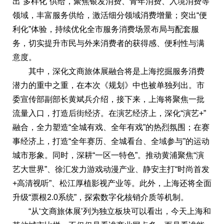
出“多样化”供给，聚焦银发消费、青年消费、入境消费等
领域，丰富服务供给，激活细分领域消费增量；突出“便
利化”体验，持续优化全市服务消费场景布局与配套服
务，切实提升市民与外来消费者的获得感、便利性与满
意度。
其中，深化文商旅体展融合将是上海挖掘服务消费
潜力的重中之重，在本次《规划》中也被单独列出。市
委宣传部副部长黄斌兵介绍，接下来，上海将聚焦一批
流量入口，打造后街经济。在演艺经济上，深化“演艺+”
融合，全力塑造“全城有戏、全年有戏”的热烈氛围；在赛
事经济上，打造“全年赛历、全城看台、全域参与”的运动
城市形象。同时，深耕“一区一特色”。推动黄浦聚焦“演
艺大世界”、徐汇发力游戏动漫产业、静安主打“时尚首发
+高清视听”、松江厚植影视产业等。此外，上海还将全面
升级“票根2.0系统”，探索数字化核销介质等机制。
“从‘文商旅体展’列为独立板块可以看出，今天上海和