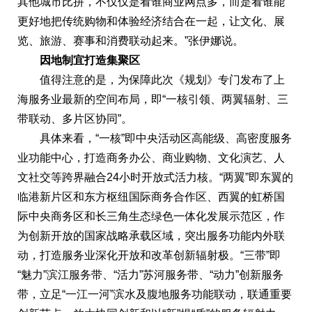
其他城市比拼，不仅仅是看谁商业网点多，而是看谁能
更好地把传统购物和体验经济结合在一起，让文化、展
览、旅游、赛事和消费联动起来。”张伊娜说。
因地制宜打造集聚区
值得注意的是，为保障此次《规划》专门发布了上
海服务业最新的空间布局，即“一核引领、两翼辐射、三
带联动、多片区协同”。
具体来看，“一核”即中央活动区高能级、高密度服务
业功能中心，打造商务办公、商业购物、文化演艺、人
文社交等跨界融合24小时开放式活力核。“两翼”即东翼的
临港新片区和东方枢纽国际商务合作区、西翼的虹桥国
际中央商务区和长三角生态绿色一体化发展示范区，作
为创新开放的国家战略承载区域，突出服务功能内外联
动，打造服务业深化开放和改革创新辐射极。“三带”即
“魅力”滨江服务带、“活力”苏河服务带、“动力”创新服务
带，立足“一江一河”滨水及腹地服务功能联动，联通重要