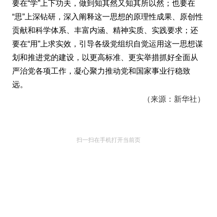
要在“学”上下功夫，做到知其然又知其所以然；也要在
“思”上深钻研，深入阐释这一思想的原理性成果、原创性
贡献和科学体系、丰富内涵、精神实质、实践要求；还
要在“用”上求实效，引导各级党组织自觉运用这一思想谋
划和推进党的建设，以更高标准、更实举措抓好全面从
严治党各项工作，凝心聚力推动党和国家事业行稳致
远。
（来源：新华社）
扫一扫在手机打开当前页