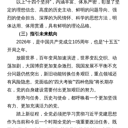
以上“十四个坚持”，内涵丰富、体系严密，彰显了坚
定的理想信念、高度的历史主动、鲜明的问题导向、强
烈的使命担当、深厚的为民情怀、科学的思想方法，明
体达用、体用贯通，具有鲜明的理论品格。
（三）指引未来航向
2026年，是中国共产党成立105周年，也是“十五五”
开局之年。
放眼世界，百年变局加速演进，世界变乱交织、动
荡加剧，大国博弈更加复杂激烈。我国发展不平衡不充
分问题仍然突出，新旧动能转换任务艰巨，重点领域还
有风险隐患。党面临的“四大考验”“四种危险”将长期存
在，党的自身建设需要付出更加艰巨的努力。
形势与任务、历史与使命，都呼唤着一个更加坚强
有力、更加充满活力的党。
踏上新征程，全党必须把学习贯彻习近平党建思想
作为当前和今后一个时期全党的一项重要政治任务。既