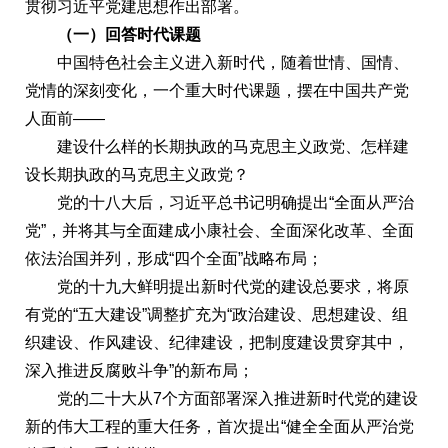
贯彻习近平党建思想作出部署。
（一）回答时代课题
中国特色社会主义进入新时代，随着世情、国情、
党情的深刻变化，一个重大时代课题，摆在中国共产党
人面前——
建设什么样的长期执政的马克思主义政党、怎样建
设长期执政的马克思主义政党？
党的十八大后，习近平总书记明确提出“全面从严治
党”，并将其与全面建成小康社会、全面深化改革、全面
依法治国并列，形成“四个全面”战略布局；
党的十九大鲜明提出新时代党的建设总要求，将原
有党的“五大建设”调整扩充为“政治建设、思想建设、组
织建设、作风建设、纪律建设，把制度建设贯穿其中，
深入推进反腐败斗争”的新布局；
党的二十大从7个方面部署深入推进新时代党的建设
新的伟大工程的重大任务，首次提出“健全全面从严治党