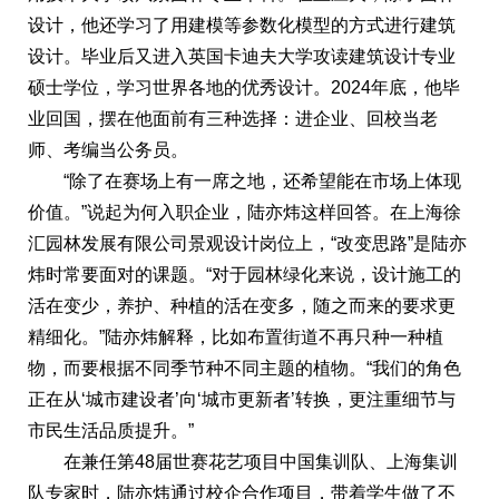
设计，他还学习了用建模等参数化模型的方式进行建筑
设计。毕业后又进入英国卡迪夫大学攻读建筑设计专业
硕士学位，学习世界各地的优秀设计。2024年底，他毕
业回国，摆在他面前有三种选择：进企业、回校当老
师、考编当公务员。
“除了在赛场上有一席之地，还希望能在市场上体现
价值。”说起为何入职企业，陆亦炜这样回答。在上海徐
汇园林发展有限公司景观设计岗位上，“改变思路”是陆亦
炜时常要面对的课题。“对于园林绿化来说，设计施工的
活在变少，养护、种植的活在变多，随之而来的要求更
精细化。”陆亦炜解释，比如布置街道不再只种一种植
物，而要根据不同季节种不同主题的植物。“我们的角色
正在从‘城市建设者’向‘城市更新者’转换，更注重细节与
市民生活品质提升。”
在兼任第48届世赛花艺项目中国集训队、上海集训
队专家时，陆亦炜通过校企合作项目，带着学生做了不