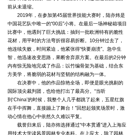
前从未退缩。
2019年，在参加第45届世界技能大赛时，陆亦炜是
中国花艺队中唯一的“00后”小将。在最后一场神秘箱项目
比赛中，他遇到了巨大挑战：抽到一批欧洲特有的脆性
花材，用平时的方法弯折很容易折断。10分钟过去了，
他连续失败，时间紧迫，他紧张得“快要崩溃”。急中生
智，他迅速改变思路，果断舍弃原方案。在最后的2分钟
内有惊无险地完成了作品：以竹编骨架为基础，结合东
方美学，将脆弱的花材与坚韧的结构融为一体。
在决赛中，他的作品惊艳全场，即便是眼光挑剔的
国际顶尖裁判团，也给他打出了最高分。“当听
到‘China’的时候，我整个人几乎都跳了起来，五星红旗
在手中挥舞，直接蹦上了舞台！”回想起颁奖场景时，激
动心情在他心中依然久久难以平复。
载誉归来后，陆亦炜选择通过“中本贯通”进入上海应
用技术大学读风景园林专业本科。在上应大，除了园林