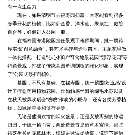
有一点生命力。
现在，如果清明节去福寿园扫墓，大家能看到很多
春季开花的植物，比如郁金香、洋水仙、朱顶红、庭院
百合等，好似进入公园一般。
在福寿园海港陵园担任景观工程师期间，姚一麟跨
界实现“创意融合”，将艺术墓碑与造型苗木、主题花境做
一体化搭配，打造“心心相印”“可食地景花园”“漂浮花园”等
特色景观，打破了传统墓园单调刻板的绿化印象，实现
了“公园式祭扫”体验。
墓园，不只有墓碑。在福寿园，姚一麟围绕“五感”设
计了疗愈药用植物花园。比如触感丝滑的绵毛水苏以及
在秋天被风吹后会“嗖嗖”作响的小盼草；还有各类芳香植
物，如鼠尾草类和薄荷类等。
无论是盛满欢愉的烟火盛景，还是安放离别的静谧
归园，于姚一麟而言，两处造景皆是借草木寄情。那些
错落生长的花草林木，娓娓讲述温柔故事，沉淀下最触