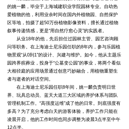
的姚一麟，毕业于上海城建职业学院园林专业。自幼热
爱植物的他，利用业余时间在国内外植物园、自然保护
区等地，拍摄了超50万份植物影像资料，擅长通过植物
叙事传递情感，更是“用自然疗愈心灵”的实践者。
从业18年的他，先后担任过园林主管、园艺咨询顾
问等职务。在上海迪士尼乐园任职的8年内，参与乐园植
物景观“从0到1”的设计、兴建与维护。如今，他从主题乐
园跨界殡葬业，投身于“公墓变公园”的事业，将两个看似
大相径庭的应用场景通过创意巧妙融合，用植物重塑生
者与逝者的对话空间。
在上海迪士尼乐园任职8年间，姚一麟负责明日世
界、玩具总动员、蓝天大道三大区域的养护体系与团队
管理机制工作。“高强度运维”成了他的日常。到底强度有
多高？为了充分考虑白天的游客体验，养护工作只能在
凌晨开启，他的工作时间也同步调整为凌晨3点半至中午
12点半。