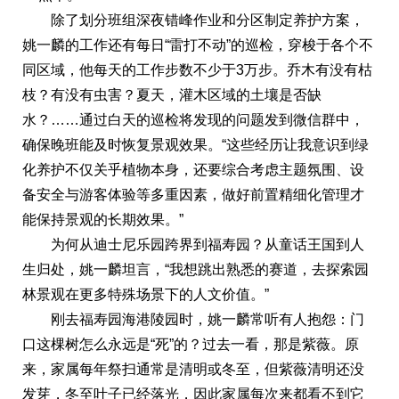
除了划分班组深夜错峰作业和分区制定养护方案，
姚一麟的工作还有每日“雷打不动”的巡检，穿梭于各个不
同区域，他每天的工作步数不少于3万步。乔木有没有枯
枝？有没有虫害？夏天，灌木区域的土壤是否缺
水？……通过白天的巡检将发现的问题发到微信群中，
确保晚班能及时恢复景观效果。“这些经历让我意识到绿
化养护不仅关乎植物本身，还要综合考虑主题氛围、设
备安全与游客体验等多重因素，做好前置精细化管理才
能保持景观的长期效果。”
为何从迪士尼乐园跨界到福寿园？从童话王国到人
生归处，姚一麟坦言，“我想跳出熟悉的赛道，去探索园
林景观在更多特殊场景下的人文价值。”
刚去福寿园海港陵园时，姚一麟常听有人抱怨：门
口这棵树怎么永远是“死”的？过去一看，那是紫薇。原
来，家属每年祭扫通常是清明或冬至，但紫薇清明还没
发芽，冬至叶子已经落光，因此家属每次来都看不到它