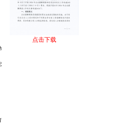
》
点击下载
动
配
育