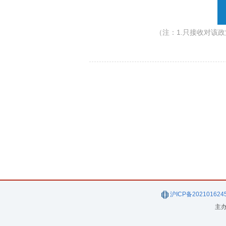
（注：1.只接收对该
沪ICP备202101624
主办