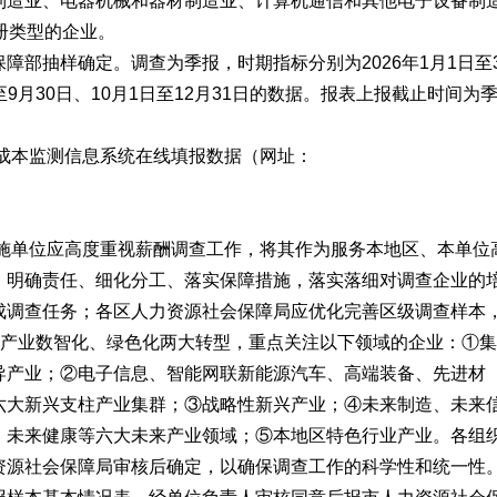
制造业、电器机械和器材制造业、计算机通信和其他电子设备制
册类型的企业。
抽样确定。调查为季报，时期指标分别为2026年1月1日至
日至9月30日、10月1日至12月31日的数据。报表上报截止时间为
成本监测信息系统在线填报数据（网址：
。
施单位应高度重视薪酬调查工作，将其作为服务本地区、本单位
，明确责任、细化分工、落实保障措施，落实落细对调查企业的
成调查任务；各区人力资源社会保障局应优化完善区级调查样本
统产业数智化、绿色化两大转型，重点关注以下领域的企业：①集
导产业；②电子信息、智能网联新能源汽车、高端装备、先进材
六大新兴支柱产业集群；③战略性新兴产业；④未来制造、未来
、未来健康等六大未来产业领域；⑤本地区特色行业产业。各组
资源社会保障局审核后确定，以确保调查工作的科学性和统一性