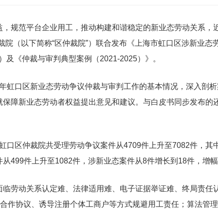
规范平台企业用工，推动构建和谐稳定的新业态劳动关系，近
裁院（以下简称“区仲裁院”）联合发布《上海市虹口区涉新业态
书”）及《仲裁与审判典型案例（2021-2025）》。
5年虹口区新业态劳动争议仲裁与审判工作的基本情况，深入剖
就保障新业态劳动者权益提出意见和建议。与白皮书同步发布的
虹口区仲裁院共受理劳动争议案件从4709件上升至7082件，
499件上升至1082件，涉新业态案件从8件增长到18件，增
劳动关系认定难、法律适用难、电子证据举证难、终局责任认
订合作协议、诱导注册个体工商户等方式规避用工责任；算法管