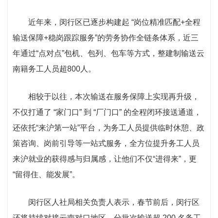
近年来，闵行区已逐步构建起 “岗位精准匹配+全程
输送保障+稳岗跟踪服务”的劳务协作全链条体系，近三
年通过“点对点”包机、包列、包车等方式，整建制输送云
南籍务工人员超800人。
相较于以往，本次输送在服务保障上实现再升级，
不仅打通了 “家门口” 到 “厂门口” 的全程闭环接送通道，
还依托“来沪第一站”平台，为务工人员提供临时休憩、政
策咨询、岗前引导等一站式服务，全方位提升务工人员
来沪就业的获得感与归属感，让他们不仅“进得来”，更
“留得住、能发展”。
闵行区人社局相关负责人表示，春节前后，闵行区
还将持续对接云南对口地区，分批次输送超 200 名务工