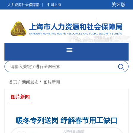
无障碍操作说明
跳转到网站导航区
跳转到主要内容区域
关怀版
人力资源社会保障部
中国上海
网站首页
新闻发布
首页
/ 新闻发布
/ 图片新闻
政务公开
图片新闻
网上办事
暖冬专列送岗 纾解春节用工缺口
便民服务