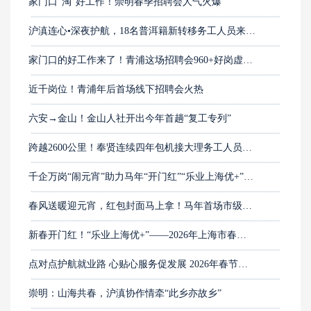
家门口“淘”好工作！崇明春季招聘会人气火爆
沪滇连心•深夜护航，18名普洱籍新转移务工人员来沪就业
家门口的好工作来了！青浦这场招聘会960+好岗虚位以待
近千岗位！青浦年后首场线下招聘会火热
六安→金山！金山人社开出今年首趟“复工专列”
跨越2600公里！奉贤连续四年包机接大理务工人员返岗
千企万岗“闹元宵”助力马年“开门红”“乐业上海优+”——2026年上海市春季促进就业专项行动暨高校毕业生择业对接会今日举行
春风送暖迎元宵，红包封面马上拿！马年首场市级大型招聘活动正在进行中，速来！
新春开门红！“乐业上海优+”——2026年上海市春季促进就业专项行动暨高校毕业生择业对接会即将开启！
点对点护航就业路 心贴心服务促发展 2026年春节后来沪务工劳动者“点对点”返岗活动全面启动
崇明：山海共春，沪滇协作情牵“此乡亦故乡”