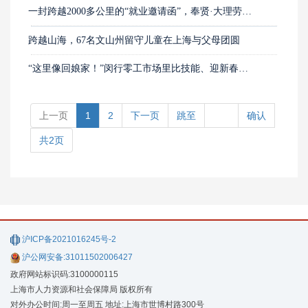
一封跨越2000多公里的“就业邀请函”，奉贤·大理劳务协作五年点亮万个家庭
跨越山海，67名文山州留守儿童在上海与父母团圆
“这里像回娘家！”闵行零工市场里比技能、迎新春，她们选择留沪过年
上一页
1
2
下一页
跳至
确认
共2页
沪ICP备2021016245号-2
沪公网安备:31011502006427
政府网站标识码:3100000115
上海市人力资源和社会保障局 版权所有
对外办公时间:周一至周五 地址:上海市世博村路300号