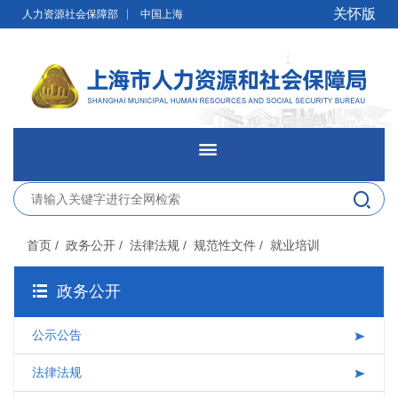
无障碍操作说明
跳转到网站导航区
跳转到主要内容区域
关怀版
人力资源社会保障部
中国上海
网站首页
新闻发布
首页
/ 政务公开
/ 法律法规
/ 规范性文件
/ 就业培训
政务公开
政务公开
网上办事
公示公告
便民服务
法律法规